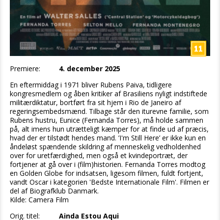
Premiere:
4. december 2025
En eftermiddag i 1971 bliver Rubens Paiva, tidligere
kongresmedlem og åben kritiker af Brasiliens nyligt indstiftede
militærdiktatur, bortført fra sit hjem i Rio de Janeiro af
regeringsembedsmænd. Tilbage står den iturevne familie, som
Rubens hustru, Eunice (Fernanda Torres), må holde sammen
på, alt imens hun utrætteligt kæmper for at finde ud af præcis,
hvad der er tilstødt hendes mand. ’I'm Still Here’ er ikke kun en
åndeløst spændende skildring af menneskelig vedholdenhed
over for uretfærdighed, men også et kvindeportræt, der
fortjener at gå over i (film)historien. Fernanda Torres modtog
en Golden Globe for indsatsen, ligesom filmen, fuldt fortjent,
vandt Oscar i kategorien 'Bedste Internationale Film'. Filmen er
del af Biografklub Danmark.
Kilde: Camera Film
Orig. titel:
Ainda Estou Aqui