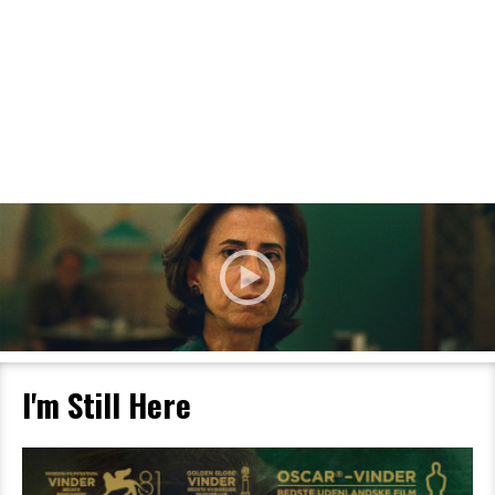
Filmdetaljer
HER KAN DU SE DETALJER OM OG KØBE
BILLETTER TIL DEN VALGTE FILM
I'm Still Here