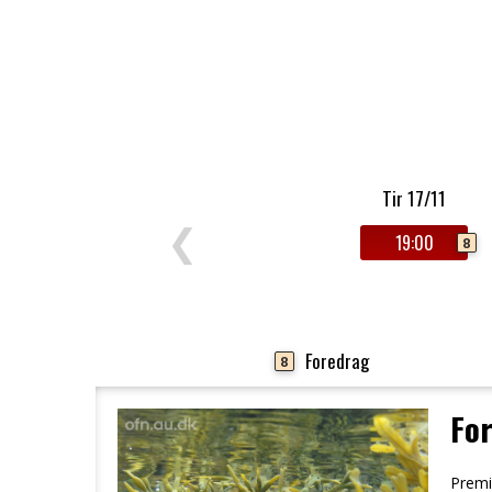
Filmdetaljer
HER KAN DU SE DETALJER OM OG
Tir 17/11
❮
19:00
8
Foredrag
8
Fo
Premi