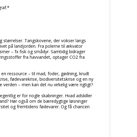
raf.*
og størrelser. Tangskovene, der vokser langs
ivet på landjorden. Fra polerne til ækvator
mer – fx fisk og smådyr. Samtidig bidrager
ringsstoffer fra havvandet, optager CO2 fra
n ressource – til mad, foder, gødning, krudt
krise, fødevarekrise, biodiversitetskrise og en ny
 verden – men kan det nu virkelig være rigtigt?
egentlig er for nogle skabninger. Hvad adskiller
 land? Hør også om de bæredygtige løsninger
rsitet og fremtidens fødevarer. Og få chancen