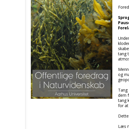
Foredr
Sprog
Paus
Forel
Under
kloden
skabe
tang 
atmos
Menne
og mat
geopo
Tang e
dem f
tang 
for a
Dette
Læs 