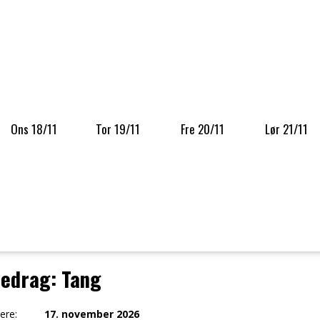
 KØBE BILLETTER TIL DEN VALGTE FILM
Ons 18/11
Tor 19/11
Fre 20/11
Lør 21/11
redrag: Tang
ere:
17. november 2026