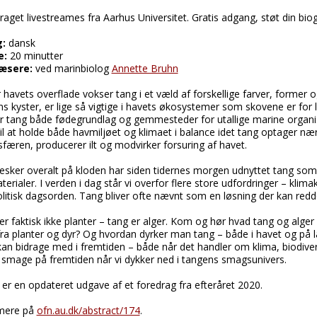
aget livestreames fra Aarhus Universitet. Gratis adgang, støt din biog
:
dansk
e:
20 minutter
æsere:
ved marinbiolog
Annette Bruhn
 havets overflade vokser tang i et væld af forskellige farver, former 
s kyster, er lige så vigtige i havets økosystemer som skovene er for l
r tang både fødegrundlag og gemmesteder for utallige marine organis
til at holde både havmiljøet og klimaet i balance idet tang optager næ
færen, producerer ilt og modvirker forsuring af havet.
sker overalt på kloden har siden tidernes morgen udnyttet tang som e
erialer. I verden i dag står vi overfor flere store udfordringer – klima
litisk dagsorden. Tang bliver ofte nævnt som en løsning der kan redde
r faktisk ikke planter – tang er alger. Kom og hør hvad tang og alger 
ra planter og dyr? Og hvordan dyrker man tang – både i havet og på
kan bidrage med i fremtiden – både når det handler om klima, biodive
t smage på fremtiden når vi dykker ned i tangens smagsunivers.
 er en opdateret udgave af et foredrag fra efteråret 2020.
mere på
ofn.au.dk/abstract/174
.